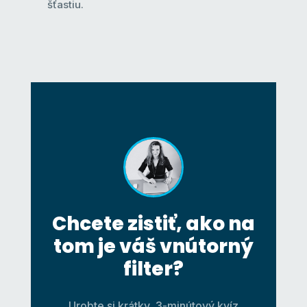
šťastiu.
Chcete zistiť, ako na
tom je váš vnútorný
filter?
Urobte si krátky, 3-minútový kvíz