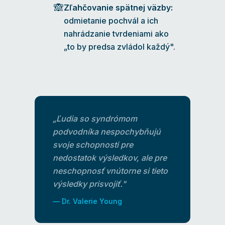
🙈
Zľahčovanie spätnej väzby:
odmietanie pochvál a ich
nahrádzanie tvrdeniami ako
„to by predsa zvládol každý".
„Ľudia so syndrómom
podvodníka nespochybňujú
svoje schopnosti pre
nedostatok výsledkov, ale pre
neschopnosť vnútorne si tieto
výsledky prisvojiť."
— Dr. Valerie Young