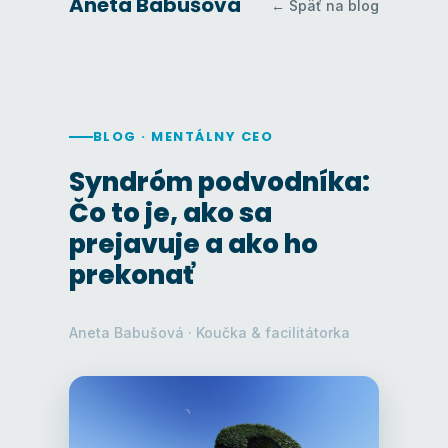
Aneta Babušová
← Späť na blog
BLOG · MENTÁLNY CEO
Syndróm podvodníka:
Čo to je, ako sa
prejavuje a ako ho
prekonať
Aneta Babušová · Koučka & facilitátorka