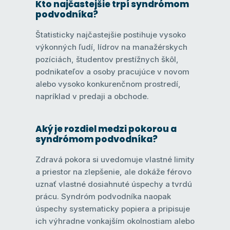
Kto najčastejšie trpí syndrómom
podvodníka?
Štatisticky najčastejšie postihuje vysoko
výkonných ľudí, lídrov na manažérskych
pozíciách, študentov prestížnych škôl,
podnikateľov a osoby pracujúce v novom
alebo vysoko konkurenčnom prostredí,
napríklad v predaji a obchode.
Aký je rozdiel medzi pokorou a
syndrómom podvodníka?
Zdravá pokora si uvedomuje vlastné limity
a priestor na zlepšenie, ale dokáže férovo
uznať vlastné dosiahnuté úspechy a tvrdú
prácu. Syndróm podvodníka naopak
úspechy systematicky popiera a pripisuje
ich výhradne vonkajším okolnostiam alebo