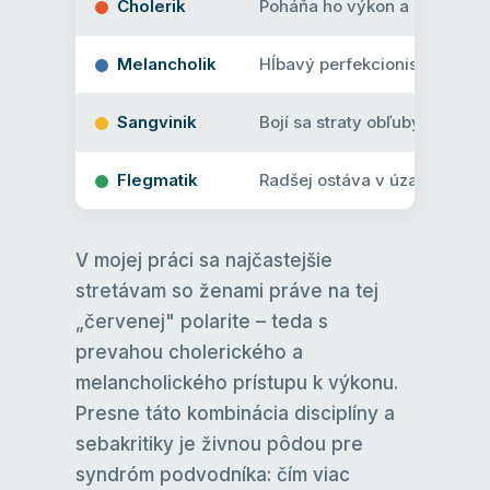
Cholerik
Poháňa ho výkon a kontrola. 
Melancholik
Hĺbavý perfekcionista, ktorý 
Sangvinik
Bojí sa straty obľuby a uzn
Flegmatik
Radšej ostáva v úzadí a nepre
V mojej práci sa najčastejšie
stretávam so ženami práve na tej
„červenej" polarite – teda s
prevahou cholerického a
melancholického prístupu k výkonu.
Presne táto kombinácia disciplíny a
sebakritiky je živnou pôdou pre
syndróm podvodníka: čím viac