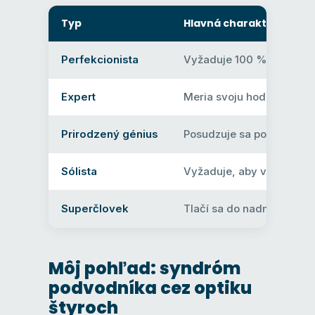
Typ
Hlavná charakteristika
Perfekcionista
Vyžaduje 100 % dokonalo
Expert
Meria svoju hodnotu pod
Prirodzený génius
Posudzuje sa podľa rýchlo
Sólista
Vyžaduje, aby všetko zvl
Superčlovek
Tlačí sa do nadmerného v
Môj pohľad: syndróm
podvodníka cez optiku
štyroch