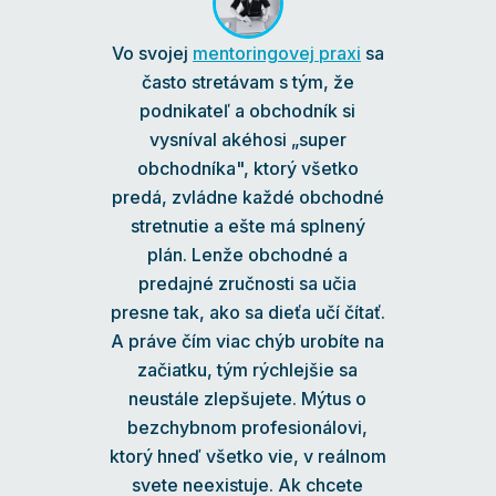
Vo svojej
mentoringovej praxi
sa
často stretávam s tým, že
podnikateľ a obchodník si
vysníval akéhosi „super
obchodníka", ktorý všetko
predá, zvládne každé obchodné
stretnutie a ešte má splnený
plán. Lenže obchodné a
predajné zručnosti sa učia
presne tak, ako sa dieťa učí čítať.
A práve čím viac chýb urobíte na
začiatku, tým rýchlejšie sa
neustále zlepšujete. Mýtus o
bezchybnom profesionálovi,
ktorý hneď všetko vie, v reálnom
svete neexistuje. Ak chcete