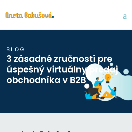
BLOG
3 zásadné zručnosti pre
úspešný virtuálny predaj
obchodníka v B2B