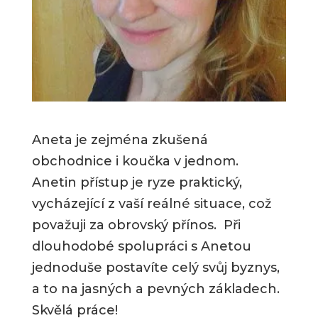
Aneta je zejména zkušená
obchodnice i koučka v jednom.
Anetin přístup je ryze praktický,
vycházející z vaší reálné situace, což
považuji za obrovský přínos. Při
dlouhodobé spolupráci s Anetou
jednoduše postavíte celý svůj byznys,
a to na jasných a pevných základech.
Skvělá práce!