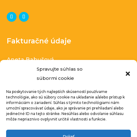
Fakturačné údaje
Aneta Babušová
V ladech 252/7, Zlonín
Spravujte súhlas so
súbormi cookie
Česká republika
IČ: 14040000
Na poskytovanie tých najlepších skúseností používame
technológie, ako sú súbory cookie na ukladanie a/alebo prístup k
DIČ: CZ8551258320
informáciám o zariadení. Súhlas s týmito technológiami nám
umožní spracovávať údaje, ako je správanie pri prehliadaní alebo
Podnikatelka zapísaná v živnostenskom
jedinečné ID na tejto stránke. Nesúhlas alebo odvolanie súhlasu
môže nepriaznivo ovplyvniť určité vlastnosti a funkcie.
rejstríku
Prijať